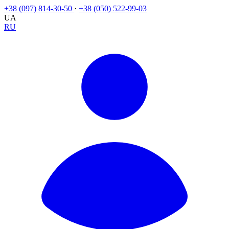
+38 (097) 814-30-50
·
+38 (050) 522-99-03
UA
RU