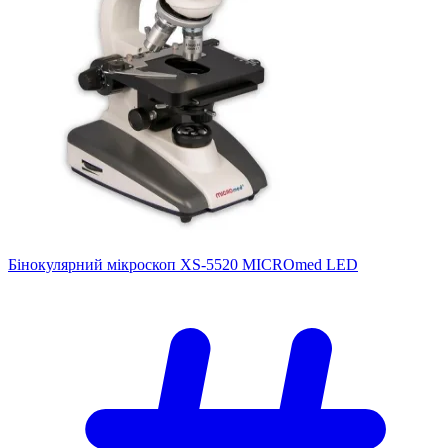
Бінокулярний мікроскоп XS-5520 MICROmed LED