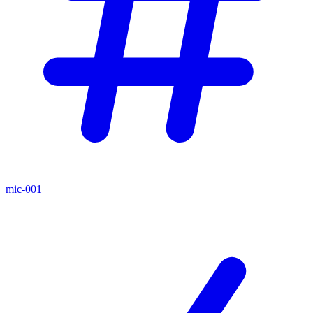
mic-001