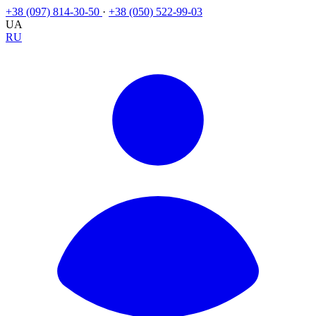
+38 (097) 814-30-50
·
+38 (050) 522-99-03
UA
RU