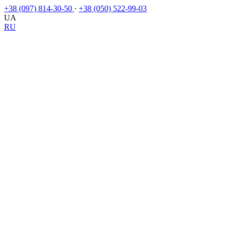
+38 (097) 814-30-50
·
+38 (050) 522-99-03
UA
RU