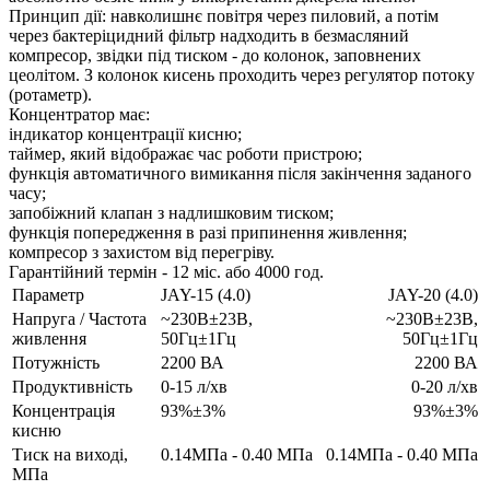
Принцип дії: навколишнє повітря через пиловий, а потім
через бактеріцидний фільтр надходить в безмасляний
компресор, звідки під тиском - до колонок, заповнених
цеолітом. З колонок кисень проходить через регулятор потоку
(ротаметр).
Концентратор має:
індикатор концентрації кисню;
таймер, який відображає час роботи пристрою;
функція автоматичного вимикання після закінчення заданого
часу;
запобіжний клапан з надлишковим тиском;
функція попередження в разі припинення живлення;
компресор з захистом від перегріву.
Гарантійний термін - 12 міс. або 4000 год.
Параметр
JAY-15 (4.0)
JAY-20 (4.0)
Напруга / Частота
~230В±23В,
~230В±23В,
живлення
50Гц±1Гц
50Гц±1Гц
Потужність
2200 ВА
2200 ВА
Продуктивність
0-15 л/хв
0-20 л/хв
Концентрація
93%±3%
93%±3%
кисню
Тиск на виході,
0.14МПа - 0.40 МПа
0.14МПа - 0.40 МПа
МПа