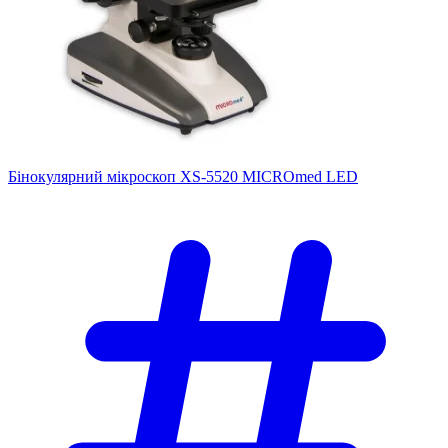
Бінокулярний мікроскоп XS-5520 MICROmed LED