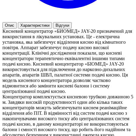
Опис
Характеристики
Відгуки
Кисневий концентратор «БИОМЕД» JAY-20 призначений для
використання в лікувальних установах. Це - електрична
установка, яка забезпечує відділення кисню від кімнатного
повітря. Аппарат забезпечує подачу кисню високої
концентрації. Клінічні дослідження показали, що кисневі
концентратори терапевтично еквівалентні іншими типами
подачі кисню. Кисневий концентратор «БІОМЕД» JAY-20
використовується для підключення до наркозно-дихальних
апаратів, апаратів ШВЛ, палатної системи подачі кисню. Ця
модель кисневого концентратора дозволяє частково
відмовитися або замінити кисневі балони і систему
централізованої подачі кисню.
Концентратор комплектується кисневою трубкою довжиною 5
м. Завдяки високій продуктивності один або кілька таких
концентраторів можуть забезпечувати киснем реанімаційне
відділення або ПІТ. В відмінності від систем подачі кисню з
накопичувачами високого тиску або централізованих систем
подачі кисню, в даному концентраторі не використовуються
балони і ємності високого тиску, що робить його надійним та
абсолютно безпечним у використанні джерела кисню.