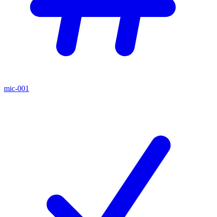
mic-001