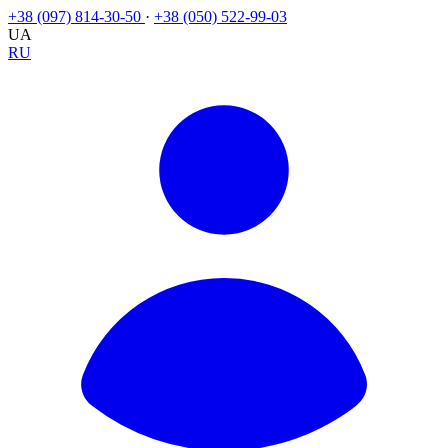
+38 (097) 814-30-50
·
+38 (050) 522-99-03
UA
RU