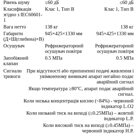
Рівень шуму
≤60 дБ
≤60 дБ
Класифікація
Клас 1, Тип B
Клас 1, Тип B
згідно з IEC60601-
1
Вага нетто
138 кг
138 кг
Габарити
945×425×1330 мм
945×425×1330 мм
(Д×Ш(глибина)×В)
Осушувач
Рефрижераторний
Рефрижераторний
осушувач повітря
осушувач повітря
Запобіжний
0.5 МПа
0.5 МПа
клапан
Сигнали
При відсутності або припиненні подачі живлення і
тривоги
увімкненому вимикачі апарат негайно подає
аварійний сигнал
Якщо температура ≥80°C, апарат подає аварійний
сигнал.
Коли низька концентрація кисню (<84%) - червоний
індикатор L.O2
Коли низький тиск на виході (≤0.25МПа) – жовтий
індикатор L.P.
Коли високий тиск на виході (≥0.45МПа) –
червоний індикатор Н.P.