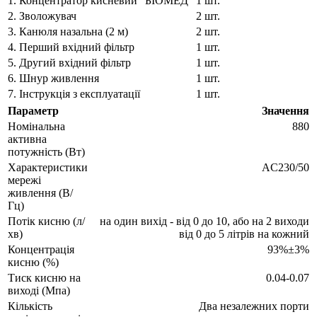
1.
Концентратор кисневий “БІОМЕД”
1 шт.
2.
Зволожувач
2 шт.
3.
Канюля назальна (2 м)
2 шт.
4.
Перший вхідний фільтр
1 шт.
5.
Другий вхідний фільтр
1 шт.
6.
Шнур живлення
1 шт.
7.
Інструкція з експлуатації
1 шт.
Параметр
Значення
Номінальна
880
активна
потужність (Вт)
Характеристики
AC230/50
мережі
живлення (В/
Гц)
Потік кисню (л/
на один вихід - від 0 до 10, або на 2 виходи
хв)
від 0 до 5 літрів на кожний
Концентрація
93%±3%
кисню (%)
Тиск кисню на
0.04-0.07
виході (Мпа)
Кількість
Два незалежних порти