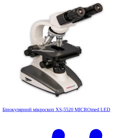
Бінокулярний мікроскоп XS-5520 MICROmed LED