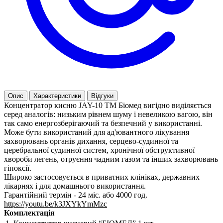
Опис
Характеристики
Відгуки
Концентратор кисню JAY-10 ТМ Біомед вигідно виділяється
серед аналогів: низьким рівнем шуму і невеликою вагою, він
так само енергозберігаючий та безпечний у використанні.
Може бути використаний для ад'ювантного лікування
захворювань органів дихання, серцево-судинної та
церебральної судинної систем, хронічної обструктивної
хвороби легень, отруєння чадним газом та інших захворювань
гіпоксії.
Широко застосовується в приватних клініках, державних
лікарнях і для домашнього використання.
Гарантійний термін - 24 міс. або 4000 год.
https://youtu.be/k3JXYkYmMzc
Комплектація