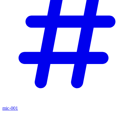
mic-001