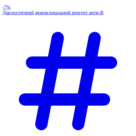
-7%
Діагностичний моноклональний реагент анти-В