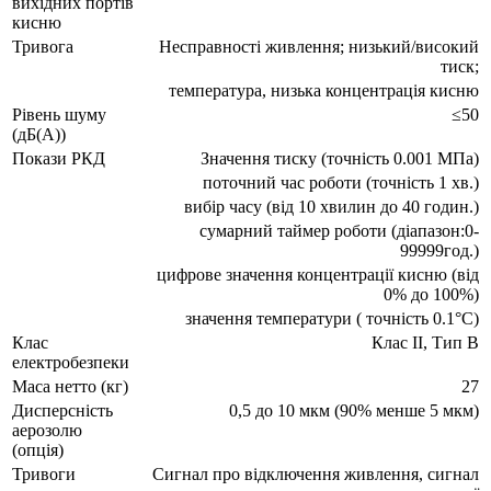
вихідних портів
кисню
Тривога
Несправності живлення; низький/високий
тиск;
температура, низька концентрація кисню
Рівень шуму
≤50
(дБ(A))
Покази РКД
Значення тиску (точність 0.001 МПа)
поточний час роботи (точність 1 хв.)
вибір часу (від 10 хвилин до 40 годин.)
сумарний таймер роботи (діапазон:0-
99999год.)
цифрове значення концентрації кисню (від
0% до 100%)
значення температури ( точність 0.1°С)
Клас
Клас ІІ, Tип B
електробезпеки
Маса нетто (кг)
27
Дисперсність
0,5 до 10 мкм (90% менше 5 мкм)
аерозолю
(опція)
Тривоги
Сигнал про відключення живлення, сигнал