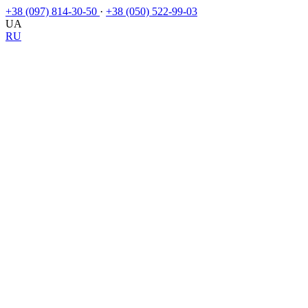
+38 (097) 814-30-50
·
+38 (050) 522-99-03
UA
RU