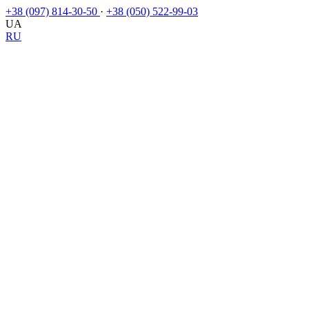
+38 (097) 814-30-50
·
+38 (050) 522-99-03
UA
RU