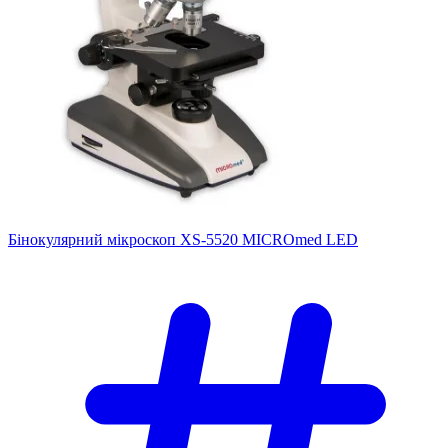
Бінокулярний мікроскоп XS-5520 MICROmed LED