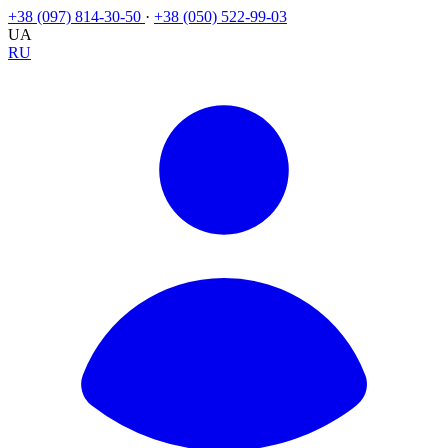
+38 (097) 814-30-50
·
+38 (050) 522-99-03
UA
RU