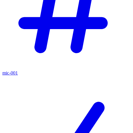
mic-001