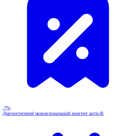
-7%
Діагностичний моноклональний реагент анти-В