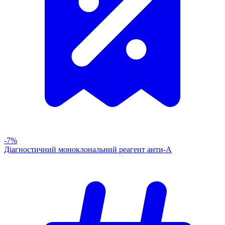
-7%
Діагностичний моноклональний реагент анти-А