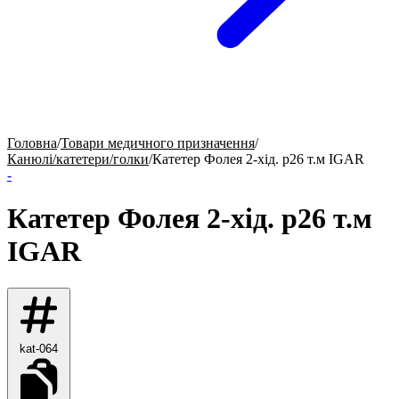
Головна
/
Товари медичного призначення
/
Канюлі/катетери/голки
/
Катетер Фолея 2-хід. р26 т.м IGAR
-
Катетер Фолея 2-хід. р26 т.м
IGAR
kat-064