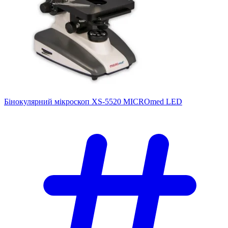
Бінокулярний мікроскоп XS-5520 MICROmed LED