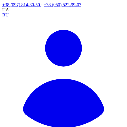
+38 (097) 814-30-50
·
+38 (050) 522-99-03
UA
RU