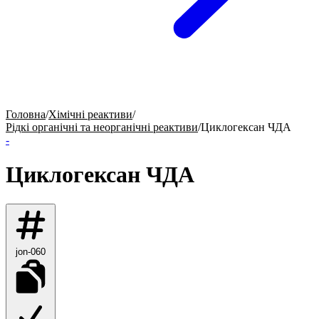
Головна
/
Хімічні реактиви
/
Рідкі органічні та неорганічні реактиви
/
Циклогексан ЧДА
-
Циклогексан ЧДА
jon-060