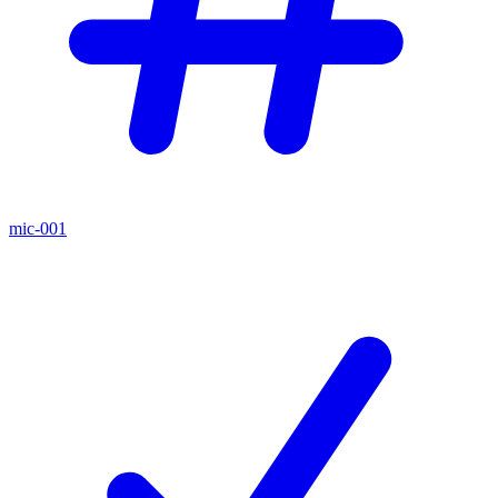
mic-001