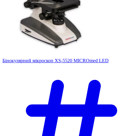
Бінокулярний мікроскоп XS-5520 MICROmed LED