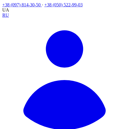
+38 (097) 814-30-50
·
+38 (050) 522-99-03
UA
RU