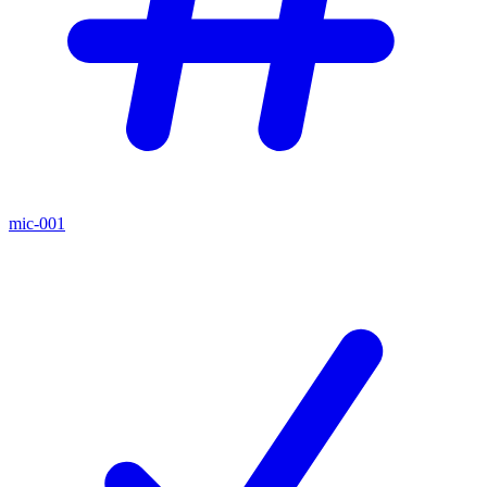
mic-001