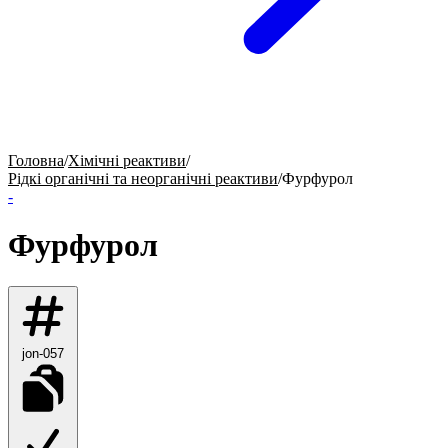
Головна
/
Хімічні реактиви
/
Рідкі органічні та неорганічні реактиви
/
Фурфурол
-
Фурфурол
jon-057