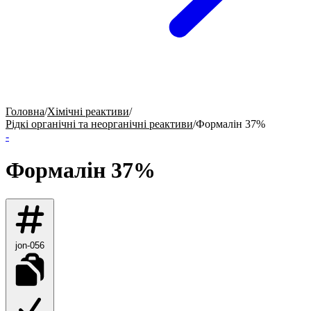
Головна
/
Хімічні реактиви
/
Рідкі органічні та неорганічні реактиви
/
Формалін 37%
-
Формалін 37%
jon-056