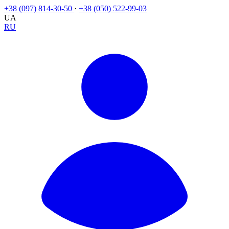
+38 (097) 814-30-50
·
+38 (050) 522-99-03
UA
RU