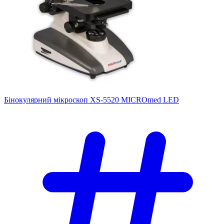
Бінокулярний мікроскоп XS-5520 MICROmed LED