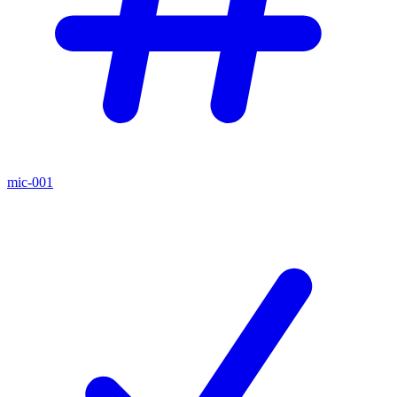
mic-001