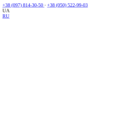
+38 (097) 814-30-50
·
+38 (050) 522-99-03
UA
RU