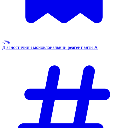
-7%
Діагностичний моноклональний реагент анти-А