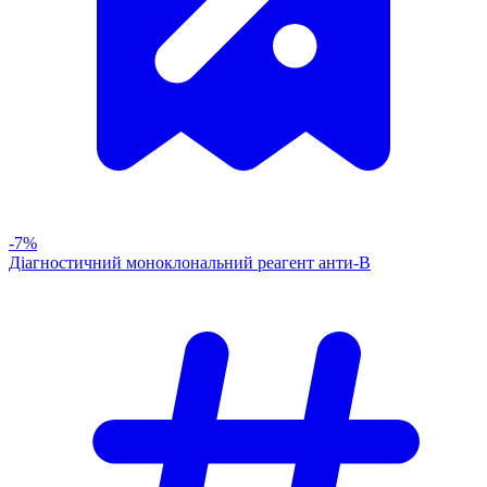
-7%
Діагностичний моноклональний реагент анти-В