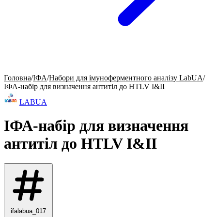
Головна
/
ІФА
/
Набори для імуноферментного аналізу LabUA
/
ІФА-набір для визначення антитіл до HTLV I&II
LABUA
ІФА-набір для визначення
антитіл до HTLV I&II
ifalabua_017