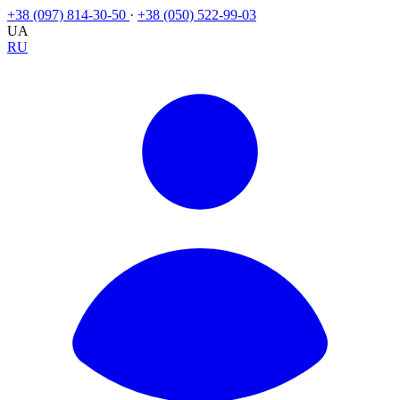
+38 (097) 814-30-50
·
+38 (050) 522-99-03
UA
RU