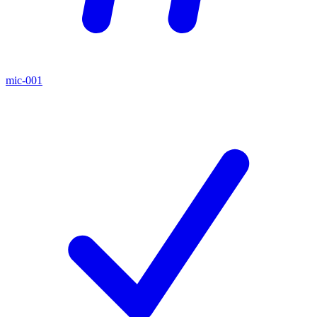
mic-001