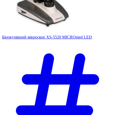
Бінокулярний мікроскоп XS-5520 MICROmed LED