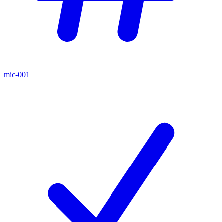
mic-001