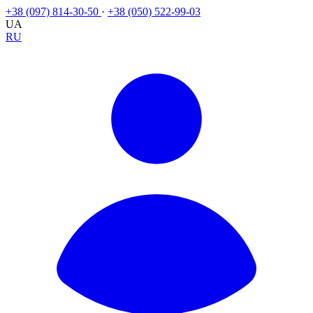
+38 (097) 814-30-50
·
+38 (050) 522-99-03
UA
RU