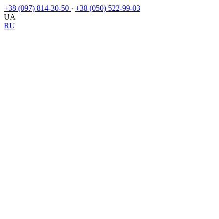
+38 (097) 814-30-50
·
+38 (050) 522-99-03
UA
RU