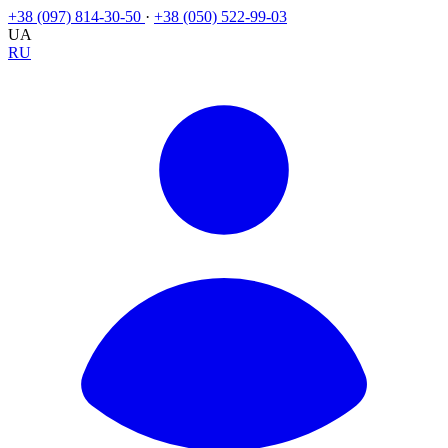
+38 (097) 814-30-50
·
+38 (050) 522-99-03
UA
RU