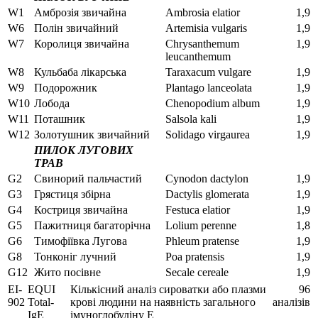
W1
Амброзія звичайна
Ambrosia elatior
1,9
W6
Полін звичайний
Artemisia vulgaris
1,9
W7
Королиця звичайна
Chrysanthemum
1,9
leucanthemum
W8
Кульбаба лікарська
Taraxacum vulgare
1,9
W9
Подорожник
Plantago lanceolata
1,9
W10
Лобода
Chenopodium album
1,9
W11
Поташник
Salsola kali
1,9
W12
Золотушник звичайний
Solidago virgaurea
1,9
ПИЛОК ЛУГОВИХ
ТРАВ
G2
Свинорий пальчастий
Cynodon dactylon
1,9
G3
Грястиця збірна
Dactylis glomerata
1,9
G4
Костриця звичайна
Festuca elatior
1,9
G5
Пажитниця багаторічна
Lolium perenne
1,8
G6
Тимофіївка Лугова
Phleum pratense
1,9
G8
Тонконіг лучний
Poa pratensis
1,9
G12
Жито посівне
Secale cereale
1,9
EI-
EQUI
Кількісний аналіз сироватки або плазми
96
902
Total-
крові людини на наявність загального
аналізів
IgE
імуноглобуліну E