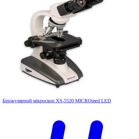
Бінокулярний мікроскоп XS-5520 MICROmed LED