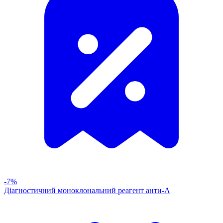
-7%
Діагностичний моноклональний реагент анти-А