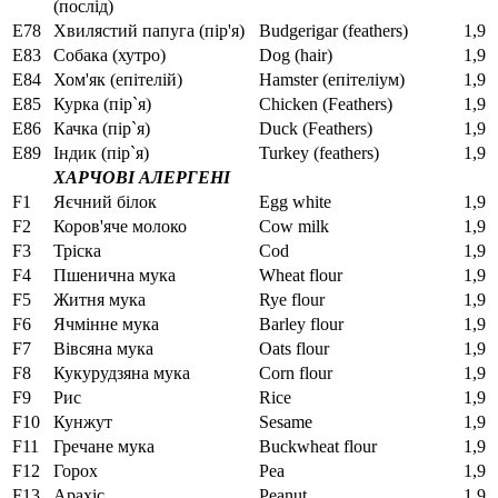
(послід)
E78
Хвилястий папуга (пір'я)
Budgerigar (feathers)
1,9
Е83
Собака (хутро)
Dog (hair)
1,9
E84
Хом'як (епітелій)
Hamster (епітеліум)
1,9
Е85
Курка (пір`я)
Chicken (Feathers)
1,9
Е86
Качка (пір`я)
Duck (Feathers)
1,9
Е89
Індик (пір`я)
Turkey (feathers)
1,9
ХАРЧОВІ АЛЕРГЕНІ
F1
Яєчний білок
Egg white
1,9
F2
Коров'яче молоко
Cow milk
1,9
F3
Тріска
Сod
1,9
F4
Пшенична мука
Wheat flour
1,9
F5
Житня мука
Rye flour
1,9
F6
Ячмінне мука
Barley flour
1,9
F7
Вівсяна мука
Oats flour
1,9
F8
Кукурудзяна мука
Corn flour
1,9
F9
Рис
Rice
1,9
F10
Кунжут
Sesame
1,9
F11
Гречане мука
Buckwheat flour
1,9
F12
Горох
Pea
1,9
F13
Арахіс
Peanut
1,9