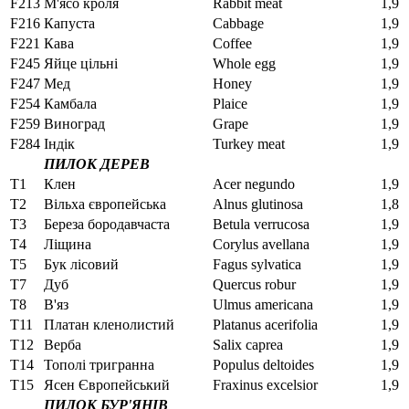
F213
М'ясо кроля
Rabbit meat
1,9
F216
Капуста
Cabbage
1,9
F221
Кава
Coffee
1,9
F245
Яйце цільні
Whole egg
1,9
F247
Мед
Honey
1,9
F254
Камбала
Plaice
1,9
F259
Виноград
Grape
1,9
F284
Індік
Turkey meat
1,9
ПИЛОК ДЕРЕВ
T1
Клен
Acer negundo
1,9
T2
Вільха європейська
Alnus glutinosa
1,8
T3
Береза ​​бородавчаста
Betula verrucosa
1,9
Т4
Ліщина
Corylus avellana
1,9
Т5
Бук лісовий
Fagus sylvatica
1,9
Т7
Дуб
Quercus robur
1,9
T8
В'яз
Ulmus americana
1,9
T11
Платан кленолистий
Platanus acerifolia
1,9
Т12
Верба
Salix caprea
1,9
T14
Тополі тригранна
Populus deltoides
1,9
T15
Ясен Європейський
Fraxinus excelsior
1,9
ПИЛОК БУР'ЯНІВ