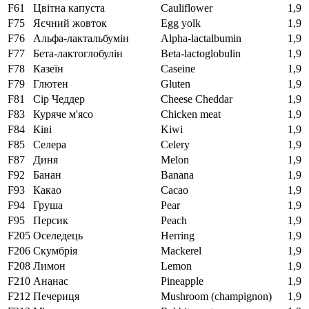
F61
Цвітна капуста
Cauliflower
1,9
F75
Яєчний жовток
Egg yolk
1,9
F76
Альфа-лактальбумін
Alpha-lactalbumin
1,9
F77
Бета-лактоглобулін
Beta-lactoglobulin
1,9
F78
Казеїн
Caseine
1,9
F79
Глютен
Gluten
1,9
F81
Сір Чеддер
Cheese Cheddar
1,9
F83
Куряче м'ясо
Chicken meat
1,9
F84
Ківі
Kiwi
1,9
F85
Селера
Celery
1,9
F87
Диня
Melon
1,9
F92
Банан
Banana
1,9
F93
Какао
Cacao
1,9
F94
Груша
Pear
1,9
F95
Персик
Peach
1,9
F205
Оселедець
Herring
1,9
F206
Скумбрія
Mackerel
1,9
F208
Лимон
Lemon
1,9
F210
Ананас
Pineapple
1,9
F212
Печериця
Mushroom (champignon)
1,9