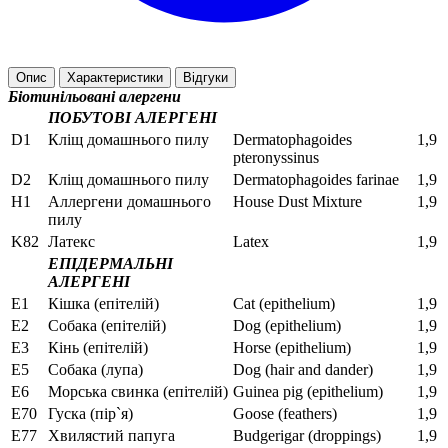
Опис
Характеристики
Відгуки
Біотинільовані алергени
ПОБУТОВІ АЛЕРГЕНІ
D1
Кліщ домашнього пилу
Dermatophagoides
1,9
pteronyssinus
D2
Кліщ домашнього пилу
Dermatophagoides farinae
1,9
Н1
Аллергени домашнього
House Dust Mixture
1,9
пилу
K82
Латекс
Latex
1,9
ЕПІДЕРМАЛЬНІ
АЛЕРГЕНІ
E1
Кішка (епітелій)
Cat (еpithelium)
1,9
Е2
Собака (епітелій)
Dog (еpithelium)
1,9
Е3
Кінь (епітелій)
Horse (еpithelium)
1,9
Е5
Собака (лупа)
Dog (hair and dander)
1,9
Е6
Морська свинка (епітелій)
Guinea pig (epithelium)
1,9
Е70
Гуска (пір`я)
Goose (feathers)
1,9
E77
Хвилястий папуга
Budgerigar (droppings)
1,9