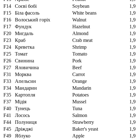
F14
Соєві бобі
Soybean
1,9
F15
Біла фасоль
White beans
1,9
F16
Волоський горіх
Walnut
1,9
F17
Фундук
Hazelnut
1,9
F20
Мигдаль
Almond
1,9
F23
Краб
Crab meat
1,9
F24
Креветка
Shrimp
1,9
F25
Томат
Tomato
1,9
F26
Свинина
Pork
1,9
F27
Яловичина
Beef
1,9
F31
Морква
Carrot
1,9
F33
Апельсин
Orange
1,9
F34
Мандарин
Mandarin
1,9
F35
Картопля
Potatoes
1,9
F37
Мідія
Mussel
1,9
F40
Тунець
Tuna
1,9
F41
Лосось
Salmon
1,9
F44
Полуниця
Strawberry
1,9
F45
Дріжджі
Baker's yeast
1,9
F49
Яблуко
Apple
1,9