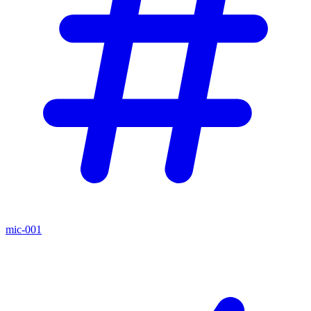
mic-001