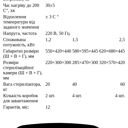
Час нагріву до 200
30±5
С°, хв
Відхилення
± 3 С °
температури від
заданого значення
Напруга, частота
220 В, 50 Гц
Споживана
1,2
1,5
2,5
потужність, кВт
Габаритні розміри
550×420×440
580×595×445
620×680×445
(Ш × В × Г), мм
Розміри
220×300×300
285×470×300
320×570×420
стерилізаційної
камери (Ш × В × Г),
мм
Вага стерилізатора,
20
40
60
кг
Кількість коробок
2 шт.
4 шт.
4 шт.
для завантаження
Гарантія, міс:
12