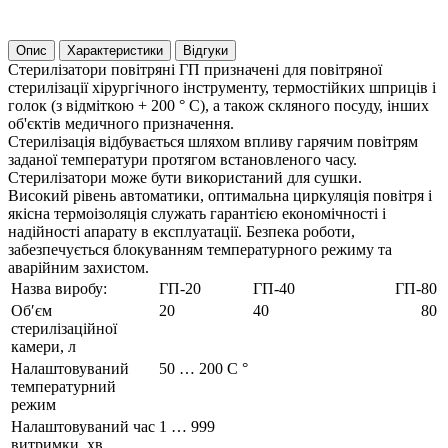
Опис
Характеристики
Відгуки
Стерилізатори повітряні ГП призначені для повітряної
стерилізації хірургічного інструменту, термостійких шприців і
голок (з відміткою + 200 ° С), а також скляного посуду, інших
об'єктів медичного призначення.
Стерилізація відбувається шляхом впливу гарячим повітрям
заданої температури протягом встановленого часу.
Стерилізатори може бути використаний для сушки.
Високий рівень автоматики, оптимальна циркуляція повітря і
якісна термоізоляція служать гарантією економічності і
надійності апарату в експлуатації. Безпека роботи,
забезпечується блокуванням температурного режиму та
аварійним захистом.
Назва виробу:
ГП-20
ГП-40
ГП-80
Об′єм
20
40
80
стерилізаційної
камери, л
Налаштовуваний
50 … 200 С °
температурний
режим
Налаштовуваний час
1 … 999
витримки, хв