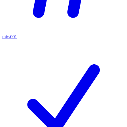
mic-001