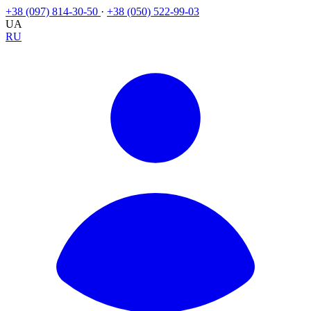
+38 (097) 814-30-50
·
+38 (050) 522-99-03
UA
RU