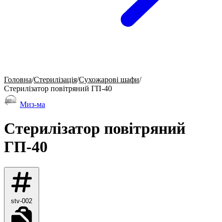
Головна
/
Стерилізація
/
Сухожарові шафи
/
Стерилізатор повітряний ГП-40
Миз-ма
Стерилізатор повітряний
ГП-40
stv-002