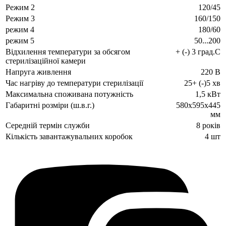
Режим 2
120/45
Режим 3
160/150
режим 4
180/60
режим 5
50...200
Відхилення температури за обсягом
+ (-) 3 град.С
стерилізаційної камери
Напруга живлення
220 В
Час нагріву до температури стерилізації
25+ (-)5 хв
Максимальна споживана потужність
1,5 кВт
Габаритні розміри (ш.в.г.)
580х595х445
мм
Середній термін служби
8 років
Кількість завантажувальних коробок
4 шт