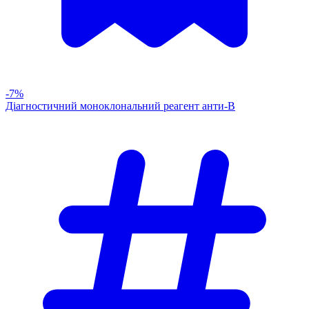
-7%
Діагностичний моноклональний реагент анти-В