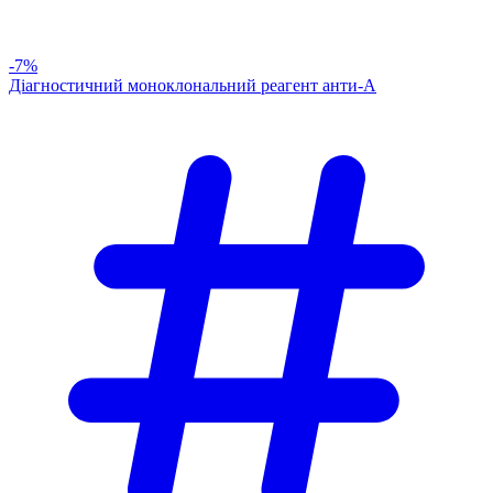
-7%
Діагностичний моноклональний реагент анти-А