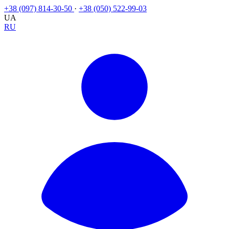
+38 (097) 814-30-50
·
+38 (050) 522-99-03
UA
RU