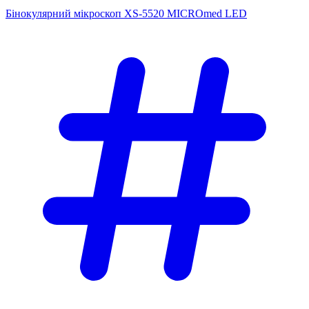
Бінокулярний мікроскоп XS-5520 MICROmed LED