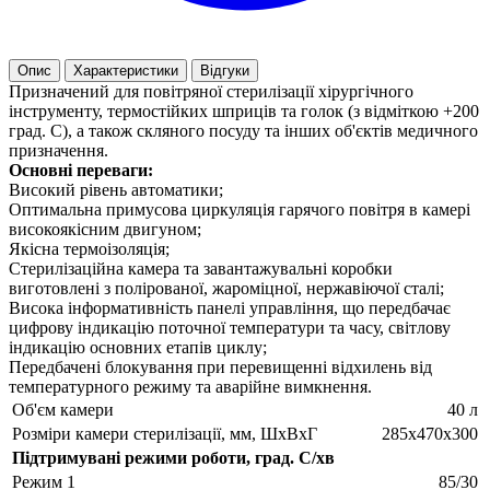
Опис
Характеристики
Відгуки
Призначений для повітряної стерилізації хірургічного
інструменту, термостійких шприців та голок (з відміткою +200
град. С), а також скляного посуду та інших об'єктів медичного
призначення.
Основні переваги:
Високий рівень автоматики;
Оптимальна примусова циркуляція гарячого повітря в камері
високоякісним двигуном;
Якісна термоізоляція;
Стерилізаційна камера та завантажувальні коробки
виготовлені з полірованої, жароміцної, нержавіючої сталі;
Висока інформативність панелі управління, що передбачає
цифрову індикацію поточної температури та часу, світлову
індикацію основних етапів циклу;
Передбачені блокування при перевищенні відхилень від
температурного режиму та аварійне вимкнення.
Об'єм камери
40 л
Розміри камери стерилізації, мм, ШхВхГ
285х470х300
Підтримувані режими роботи, град. С/хв
Режим 1
85/30