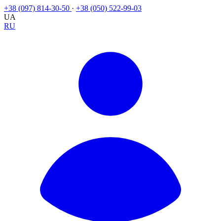
+38 (097) 814-30-50
·
+38 (050) 522-99-03
UA
RU