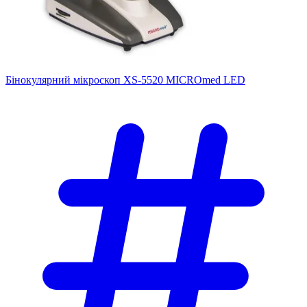
Бінокулярний мікроскоп XS-5520 MICROmed LED