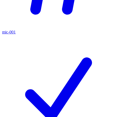
mic-001