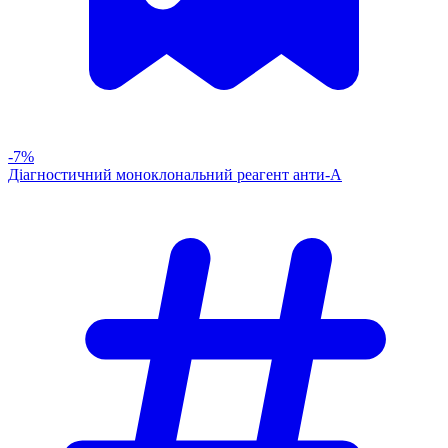
-7%
Діагностичний моноклональний реагент анти-А