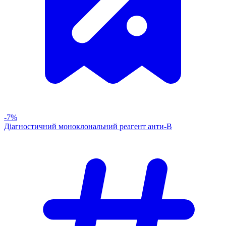
-7%
Діагностичний моноклональний реагент анти-В