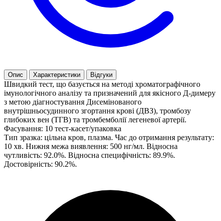
Опис
Характеристики
Відгуки
Швидкий тест, що базується на методі хроматографічного
імунологічного аналізу та призначений для якісного Д-димеру
з метою діагностування Дисемiнованого
внутрішньосудинного згортання крові (ДВЗ), тромбозу
глибоких вен (ТГВ) та тромбемболії легеневої артерії.
Фасування: 10 тест-касет/упаковка
Тип зразка: цільна кров, плазма. Час до отримання результату:
10 хв. Нижня межа виявлення: 500 нг/мл. Відносна
чутливість: 92.0%. Відносна специфічність: 89.9%.
Достовірність: 90.2%.