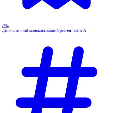
-7%
Діагностичний моноклональний реагент анти-А