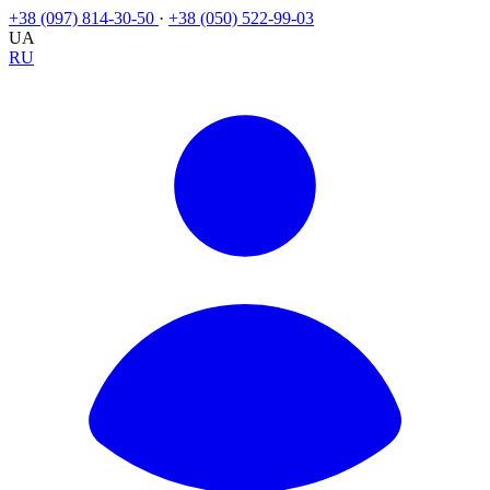
+38 (097) 814-30-50
·
+38 (050) 522-99-03
UA
RU