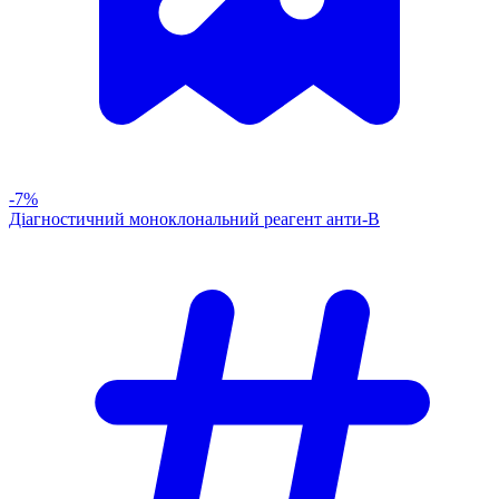
-7%
Діагностичний моноклональний реагент анти-В