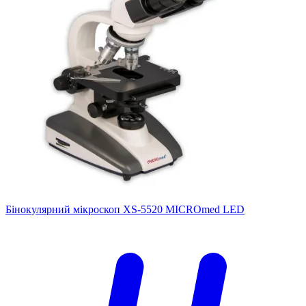
Бінокулярний мікроскоп XS-5520 MICROmed LED