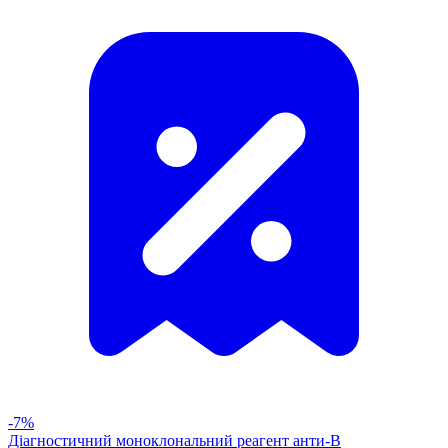
-7%
Діагностичний моноклональний реагент анти-В