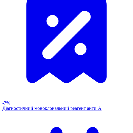
-7%
Діагностичний моноклональний реагент анти-А