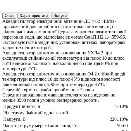
Опис
Характеристики
Відгуки
Аквадистилятор електричний аптечний ДЕ-4-02-«ЕМО»
призначений для виробництва дистильованої води, що
відповідає вимогам чинної Держфармакопеї шляхом теплової
перегонки води, що відповідає вимогам Сан.ПіН2.1.4.559-96.
Застосовуються в медичних установах, аптеках, лабораторіях
та для технічних потреб.
Аквадистилятор кліматичного виконання УХЛ4.2 при
експлуатації стійкий до дії температури від плюс 10 до плюс
35°З відносної вологості навколишнього повітря 80% при
температурі 25°С.
Аквадистилятор кліматичного виконання О4.2 стійкий до дії
температури від плюс 10 до плюс 45°З відносної вологості
навколишнього повітря 98% при температурі 35°С.
Середній термін служби щонайменше 7 років.
Середнє напрацювання аквадистиллятора на відмову не
менше 3500 годин умовно безперервної роботи.
Продуктивність, л
4±10%
Рід струму Змінний однофазний
Напруга, В
220±10%
Частота струму мережі живлення, Гц
50-60