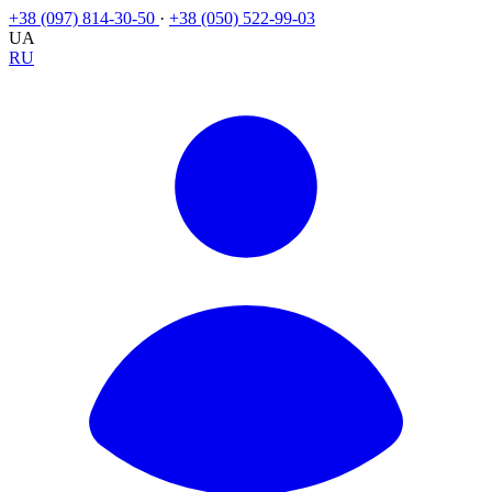
+38 (097) 814-30-50
·
+38 (050) 522-99-03
UA
RU