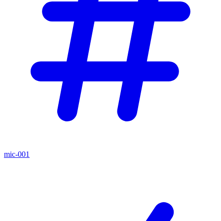
mic-001