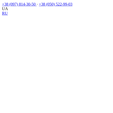
+38 (097) 814-30-50
·
+38 (050) 522-99-03
UA
RU