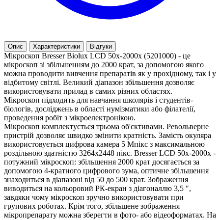
Опис
Характеристики
Відгуки
Мікроскоп Bresser Biolux LCD 50x-2000x (5201000) - це
мікроскоп зі збільшенням до 2000 крат, за допомогою якого
можна проводити вивчення препаратів як у прохідному, так і у
відбитому світлі. Великий діапазон збільшення дозволяє
використовувати прилад в самих різних областях.
Мікроскоп підходить для навчання школярів і студентів-
біологів, досліджень в області нумізматики або філателії,
проведення робіт з мікроелектронікою.
Мікроскоп комплектується трьома об'єктивами. Револьверне
пристрій дозволяє швидко змінити кратність. Замість окуляра
використовується цифрова камера 5 Мпікс з максимальною
роздільною здатністю 3264x2448 пікс. Bresser LCD 50x-2000x -
потужний мікроскоп: збільшення 2000 крат досягається за
допомогою 4-кратного цифрового зума, оптичне збільшення
знаходиться в діапазоні від 50 до 500 крат. Зображення
виводиться на кольоровий РК-екран з діагоналлю 3,5 ",
завдяки чому мікроскоп зручно використовувати при
групових роботах. Крім того, збільшене зображення
мікропрепарату можна зберегти в фото- або відеоформатах. На