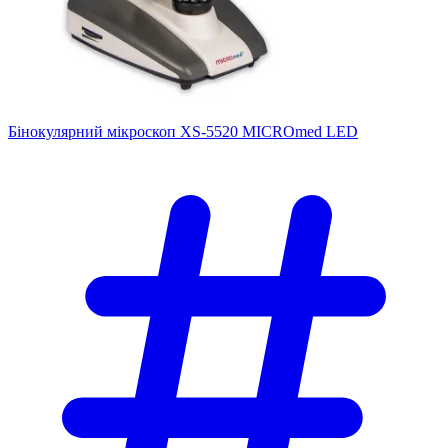
Бінокулярний мікроскоп XS-5520 MICROmed LED