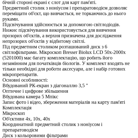
бічній стороні екрані є слот для карт пам'яті.
Предметний столик з ноніусом і препаратоводієм дозволяє
переміщати об'єкт, що вивчається, не торкаючись до нього
руками.
Підсвічування здійснюється за допомогою світлодіодів.
Нижнє підсвічування використовується для вивчення
прозорих об'єктів, а верхня призначена для дослідження
непрозорих об'єктів у відбитому світлі.
Під предметним столиком розташований диск з 6
світлофільтрами. Мікроскоп Bresser Biolux LCD 50x-2000x
(5201000) має багату комплектацію, що робить його
незамінним для початківців біологів. У комплект входять не
тільки необхідні для роботи аксесуари, але і набір готових
мікропрепаратів.
Основні особливості:
Вбудований РК-екран з діагоналлю 3,5 "
Оптичне і цифрове збільшення
Вбудована камера 5 Мпікс
Запис фото і відео, збереження матеріалів на карту пам'яті
Комплектація
Мікроскоп
Об'єктиви 4x, 10x, 40x
Координатний предметний столик з ноніусом і
препаратоводієм
Диск з кольоровими фільтрами