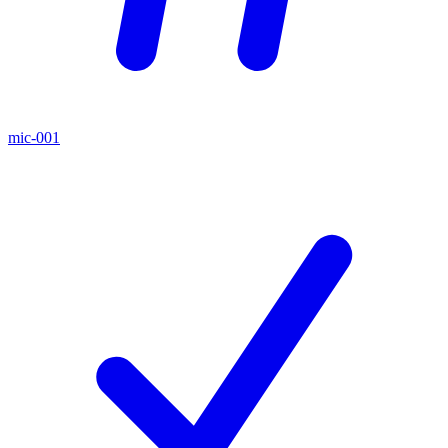
mic-001