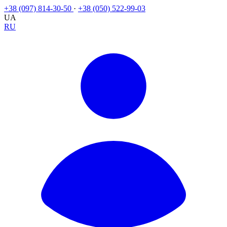
+38 (097) 814-30-50
·
+38 (050) 522-99-03
UA
RU