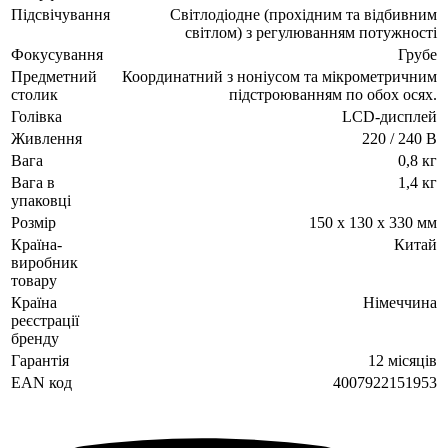
Підсвічування
Світлодіодне (прохідним та відбивним
світлом) з регулюванням потужності
Фокусування
Грубе
Предметний
Координатний з ноніусом та мікрометричним
столик
підстроюванням по обох осях.
Голівка
LCD-дисплей
Живлення
220 / 240 В
Вага
0,8 кг
Вага в
1,4 кг
упаковці
Розмір
150 х 130 х 330 мм
Країна-
Китай
виробник
товару
Країна
Німеччина
реєстрації
бренду
Гарантія
12 місяців
EAN код
4007922151953