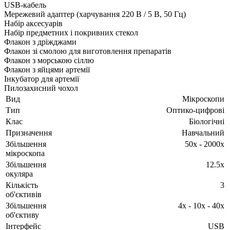
USB-кабель
Мережевий адаптер (харчування 220 В / 5 В, 50 Гц)
Набір аксесуарів
Набір предметних і покривних стекол
Флакон з дріжджами
Флакон зі смолою для виготовлення препаратів
Флакон з морською сіллю
Флакон з яйцями артемії
Інкубатор для артемії
Пилозахисний чохол
Вид
Мікроскопи
Тип
Оптико-цифрові
Клас
Біологічні
Призначення
Навчальний
Збільшення
50х - 2000х
мікроскопа
Збільшення
12.5х
окуляра
Кількість
3
об'єктивів
Збільшення
4х - 10x - 40x
об'єктиву
Інтерфейс
USB