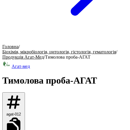
Головна
/
Біохімія, мікробіологія, цитологія, гістологія, гематологія
/
Продукція Агат-Мед
/
Тимолова проба-АГАТ
Агат-мед
Тимолова проба-АГАТ
agat-012