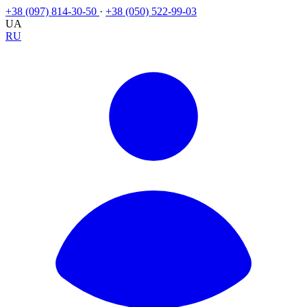
+38 (097) 814-30-50
·
+38 (050) 522-99-03
UA
RU