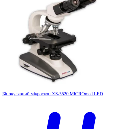
Бінокулярний мікроскоп XS-5520 MICROmed LED