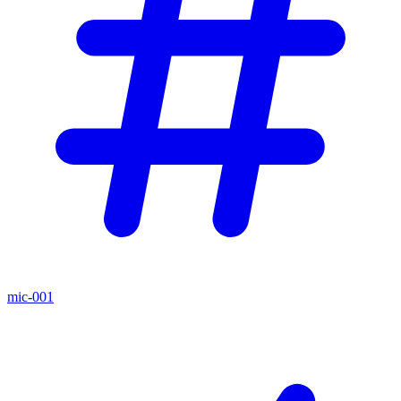
mic-001