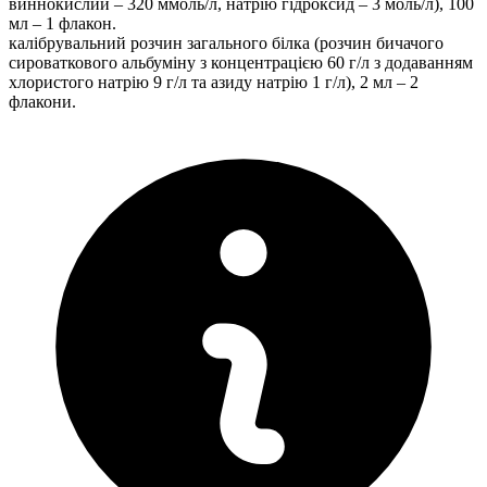
виннокислий – 320 ммоль/л, натрію гідроксид – 3 моль/л), 100
мл – 1 флакон.
калібрувальний розчин загального білка (розчин бичачого
сироваткового альбуміну з концентрацією 60 г/л з додаванням
хлористого натрію 9 г/л та азиду натрію 1 г/л), 2 мл – 2
флакони.