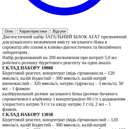
Опис
Характеристики
Відгуки
Діагностичний набір ЗАГАЛЬНИЙ БІЛОК АГАТ призначений
для кількісного визначення вмісту загального білка в
сироватці або плазмі в клініко-діагностичних та біохімічних
лабораторіях.
Набір розрахований на 200 визначення при витраті 5,0 мл
робочого розчину біуретового реагенту на один аналіз.
СКЛАД НАБОРУ 19088
Біуретовий реагент, концентрат (мідь сірчанокисла – 120
ммоль/л, калій йодистий – 300 ммоль/л, калій-натрій
виннокислий – 320 ммоль/л, натрію гідроксид – 3 моль/л), 50
мл – 1 флакон.
калібрувальний розчин загального білка (розчин бичачого
сироваткового альбуміну з концентрацією 60 г/л з додаванням
хлористого натрію 9 г/л та азиду натрію 1 г/л), 2 мл – 1
флакон.
СКЛАД НАБОРУ 13038
Біуретовий реагент, концентрат (мідь сірчанокислий – 120
ммоль/л, калій йодистий – 300 ммоль/л, калій-натрій