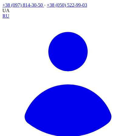
+38 (097) 814-30-50
·
+38 (050) 522-99-03
UA
RU