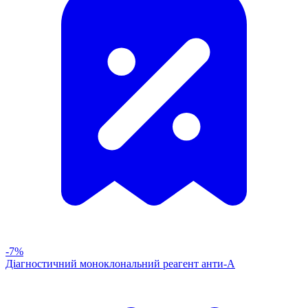
-7%
Діагностичний моноклональний реагент анти-А