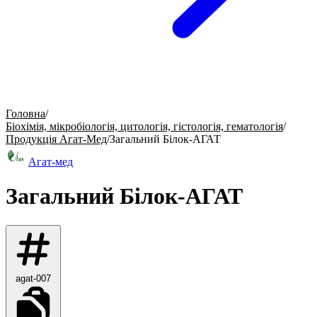
Головна
/
Біохімія, мікробіологія, цитологія, гістологія, гематологія
/
Продукція Агат-Мед
/
Загальний Білок-АГАТ
Агат-мед
Загальний Білок-АГАТ
agat-007