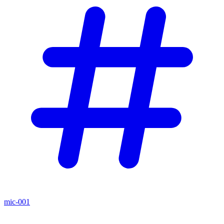
mic-001