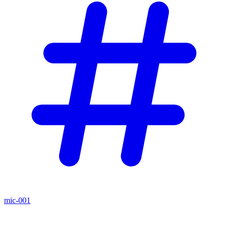
mic-001