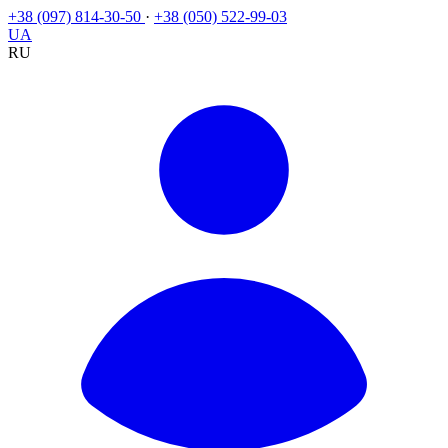
+38 (097) 814-30-50
·
+38 (050) 522-99-03
UA
RU