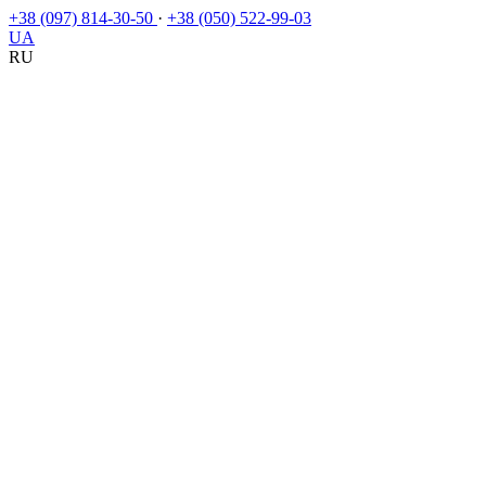
+38 (097) 814-30-50
·
+38 (050) 522-99-03
UA
RU