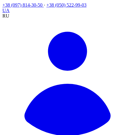
+38 (097) 814-30-50
·
+38 (050) 522-99-03
UA
RU