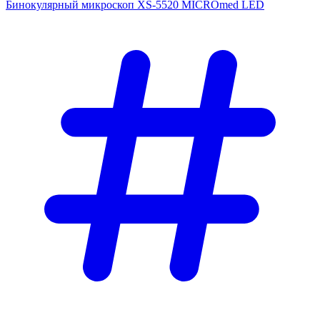
Бинокулярный микроскоп XS-5520 MICROmed LED