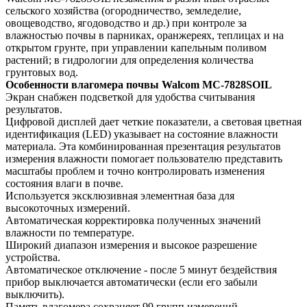
сельского хозяйства (огородничество, земледелие,
овощеводство, ягодоводство и др.) при контроле за
влажностью почвы в парниках, оранжереях, теплицах и на
открытом грунте, при управлении капельным поливом
растений; в гидрологии для определения количества
грунтовых вод.
Особенности влагомера почвы Walcom MC-7828SOIL
Экран снабжен подсветкой для удобства считывания
результатов.
Цифровой дисплей дает четкие показатели, а световая цветная
идентификация (LED) указывает на состояние влажности
материала. Эта комбинированная презентация результатов
измерения влажности помогает пользователю представить
масштабы проблем и точно контролировать изменения
состояния влаги в почве.
Используется эксклюзивная элементная база для
высокоточных измерений.
Автоматическая корректировка полученных значений
влажности по температуре.
Широкий диапазон измерения и высокое разрешение
устройства.
Автоматическое отключение - после 5 минут бездействия
прибор выключается автоматически (если его забыли
выключить).
Память влагомера сохраняет 99 групп измерений.