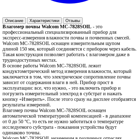
Описание
Характеристики
Отзывы
Влагомер почвы Walcom MC-7828SOIL
- это
профессиональный специализированный прибор для
экспресс-измерения влажности почвы и почвенных смесей.
Walcom MC-7828SOIL оснащен измерительным щупом
длиной 150 мм, который соединяется с прибором через кабель.
Такая конструкция позволяет работать с влагомером даже в
труднодоступных местах.
В основе работы Walcom MC-7828SOIL лежит
кондуктометрический метод измерения влажности, который
заключается в том, что электрическое сопротивление почвы
зависит от содержания влаги в ней. Прибор прост в
эксплуатации: все, что нужно, - это включить прибор и
погрузить измерительный электрод в субстрат и нажать
кнопку «Измерить». После этого сразу на дисплее отобразятся
результаты измерений.
Влагомер почвы Walcom MC-7828SOIL оснащен
автоматической температурной компенсацией - в диапазоне
от 0 до 50 °C, то есть не нужно заботиться о температуре
исследуемого субстрата - показания устройства будут
одинаково точны.
Walcom MC-7828SOIL незаменим в различных отраслях