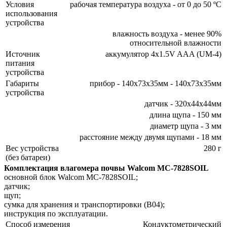
Условия
рабочая температура воздуха - от 0 до 50 ºC
использования
устройства
влажность воздуха - менее 90%
относительной влажности
Источник
аккумулятор 4x1.5V AAA (UM-4)
питания
устройства
Габариты
прибор - 140x73x35мм - 140x73x35мм
устройства
датчик - 320x44x44мм
длина щупа - 150 мм
диаметр щупа - 3 мм
расстояние между двумя щупами - 18 мм
Вес устройства
280 г
(без батареи)
Комплектация влагомера почвы Walcom MC-7828SOIL
основной блок Walcom MC-7828SOIL;
датчик;
щуп;
сумка для хранения и транспортировки (B04);
инструкция по эксплуатации.
Способ измерения
Кондуктометрический