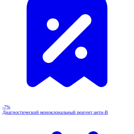
-7%
Диагностический моноклональный реагент анти-В