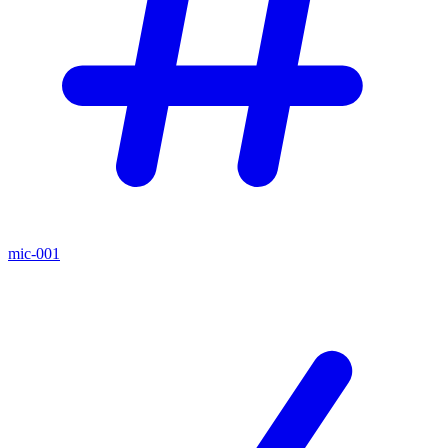
mic-001