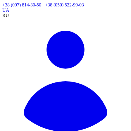
+38 (097) 814-30-50
·
+38 (050) 522-99-03
UA
RU