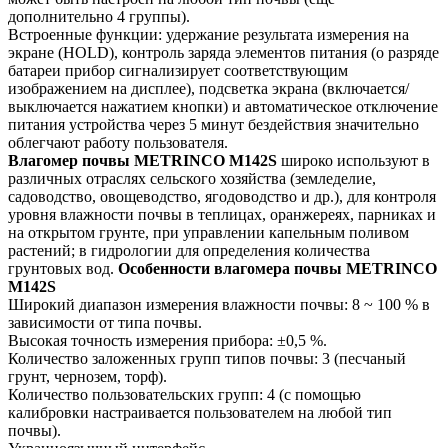
дополнительно 4 группы).
Встроенные функции: удержание результата измерения на
экране (HOLD), контроль заряда элементов питания (о разряде
батареи прибор сигнализирует соответствующим
изображением на дисплее), подсветка экрана (включается/
выключается нажатием кнопки) и автоматическое отключение
питания устройства через 5 минут бездействия значительно
облегчают работу пользователя.
Влагомер почвы METRINCO M142S
широко используют в
различных отраслях сельского хозяйства (земледелие,
садоводство, овощеводство, ягодоводство и др.), для контроля
уровня влажности почвы в теплицах, оранжереях, парниках и
на открытом грунте, при управлении капельным поливом
растений; в гидрологии для определения количества
грунтовых вод.
Особенности влагомера почвы METRINCO
M142S
Широкий диапазон измерения влажности почвы: 8 ~ 100 % в
зависимости от типа почвы.
Высокая точность измерения прибора: ±0,5 %.
Количество заложенных групп типов почвы: 3 (песчаный
грунт, чернозем, торф).
Количество пользовательских групп: 4 (с помощью
калибровки настраивается пользователем на любой тип
почвы).