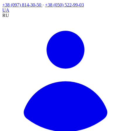
+38 (097) 814-30-50
·
+38 (050) 522-99-03
UA
RU