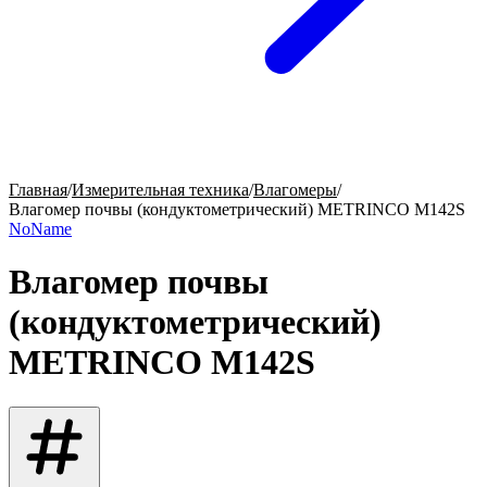
Главная
/
Измерительная техника
/
Влагомеры
/
Влагомер почвы (кондуктометрический) METRINCO M142S
NoName
Влагомер почвы
(кондуктометрический)
METRINCO M142S