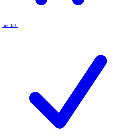
mic-001