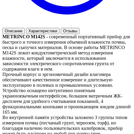
Описание
Характеристики
Отзывы
METRINCO M142S
- современный портативный прибор для
быстрого и точного измерения объемной влажности почвы,
песка и сыпучих материалов. В основе работы METRINCO
M142S лежит кондуктометрический метод измерения
влажности, который заключается в использовании
зависимости электрического сопротивления грунта от
содержания влаги в нем.
Прочный корпус и эргономичный дизайн влагомера
обеспечивают качественное измерение и длительную
эксплуатацию в полевых и промышленных условиях.
Устройство оснащено интуитивно понятным
украиноязычным интерфейсом, большим матричным ЖК-
дисплеем для удобного считывания показаний, 4
функциональными кнопками и проникающим зондом длиной
165 мм.
Во внутренней памяти устройства заложено 3 группы типов
измерения почвы (песчаный грунт, чернозем, торф), но
благодаря наличию пользовательских калибровок, прибор
может быть настроен на любой тип почвы (еще