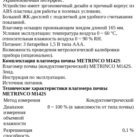
Украиноязычный интерфейс.
Устройство имеет эргономичный дизайн и прочный корпус из
ABS пластика для работы в полевых условиях.
Большой ЖК-дисплей с подсветкой для удобного считывания
показаний.
Влагомер оснащен проникающим зондом длиной 165 мм.
Условия эксплуатации: температура воздуха 0 ~ 60 °C,
относительная влажность воздуха 0 ~ 90 % RH.
Питание: 3 батарейки 1,5 В типа AAA.
Возможность проведения метрологической калибровки
прибора (опционально).
Комплектация влагомера почвы METRINCO M142S
Влагомер почвы (кондуктометрический) METRINCO M142S.
Зонд.
Инструкция по эксплуатации.
Источник питания.
Технические характеристики влагомера почвы
METRINCO M142S
Метод измерения
Кондуктометрический
Диапазон
8 ~ 100 % (в зависимости от типа почвы)
измерения
объемной
влажности
Разрешающая
0,1 %
способность