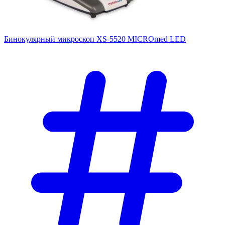
Бинокулярный микроскоп XS-5520 MICROmed LED