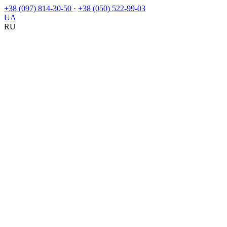
+38 (097) 814-30-50
·
+38 (050) 522-99-03
UA
RU