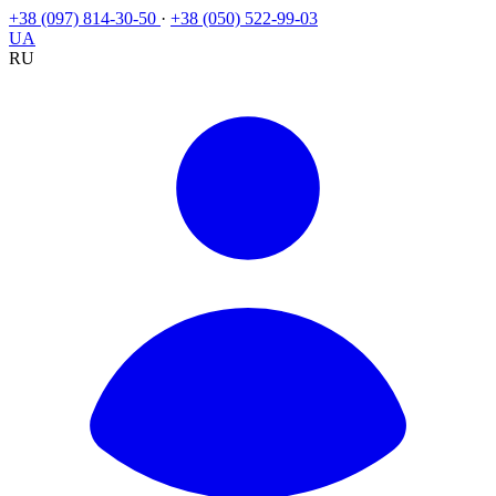
+38 (097) 814-30-50
·
+38 (050) 522-99-03
UA
RU