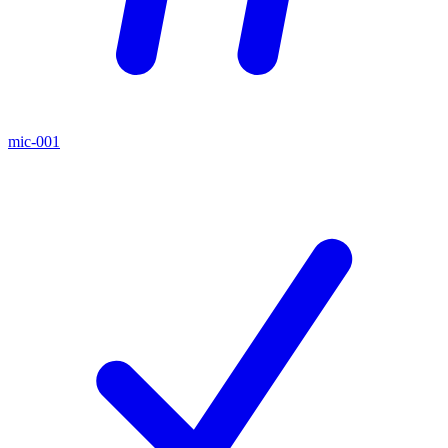
mic-001