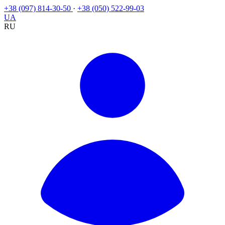
+38 (097) 814-30-50
·
+38 (050) 522-99-03
UA
RU