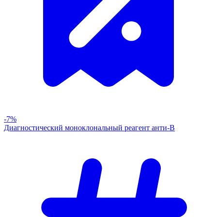
-7%
Диагностический моноклональный реагент анти-В