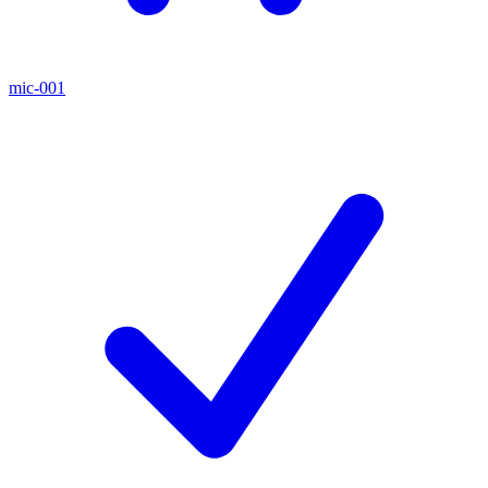
mic-001