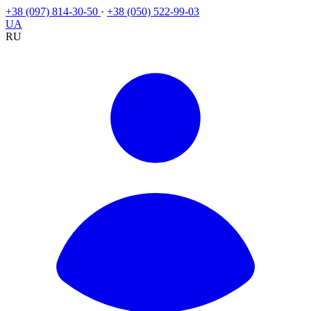
+38 (097) 814-30-50
·
+38 (050) 522-99-03
UA
RU