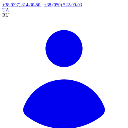
+38 (097) 814-30-50
·
+38 (050) 522-99-03
UA
RU