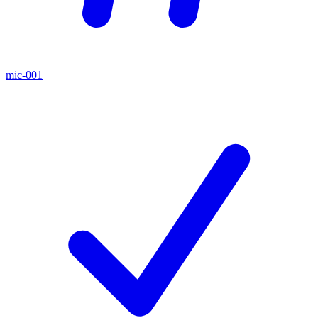
mic-001