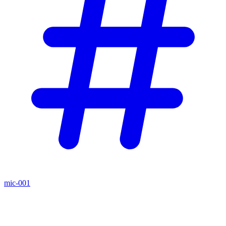
mic-001