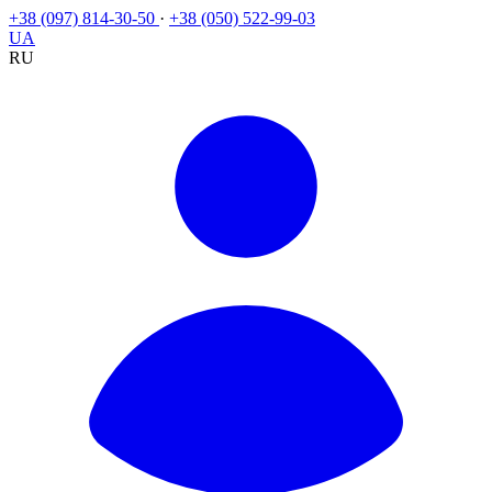
+38 (097) 814-30-50
·
+38 (050) 522-99-03
UA
RU