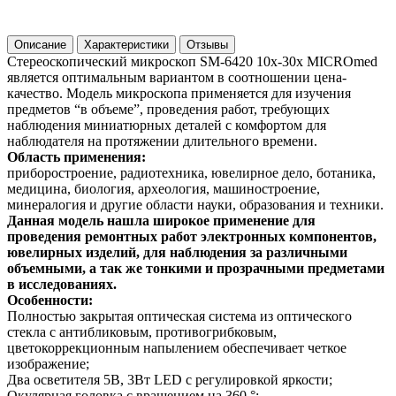
Описание
Характеристики
Отзывы
Стереоскопический микроскоп SM-6420 10x-30x MICROmed
является оптимальным вариантом в соотношении цена-
качество. Модель микроскопа применяется для изучения
предметов “в объеме”, проведения работ, требующих
наблюдения миниатюрных деталей с комфортом для
наблюдателя на протяжении длительного времени.
Область применения:
приборостроение, радиотехника, ювелирное дело, ботаника,
медицина, биология, археология, машиностроение,
минералогия и другие области науки, образования и техники.
Данная модель нашла широкое применение для
проведения ремонтных работ электронных компонентов,
ювелирных изделий, для наблюдения за различными
объемными, а так же тонкими и прозрачными предметами
в исследованиях.
Особенности:
Полностью закрытая оптическая система из оптического
стекла с антибликовым, противогрибковым,
цветокоррекционным напылением обеспечивает четкое
изображение;
Два осветителя 5В, 3Вт LED с регулировкой яркости;
Окулярная головка с вращением на 360 °;