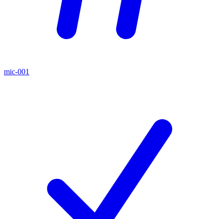
mic-001