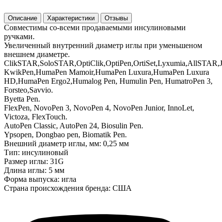
Описание
Характеристики
Отзывы
Совместимы со-всеми продаваемыми инсулиновыми
ручками.
Увеличенный внутренний диаметр иглы при уменьшеном
внешнем диаметре.
ClikSTAR,SoloSTAR,OptiClik,OptiPen,OrtiSet,Lyxumia,AllSTAR,
KwikPen,HumaPen Mamoir,HumaPen Luxura,HumaPen Luxura
HD,HumaPen Ergo2,Humalog Pen, Humulin Pen, HumatroPen 3,
Forsteo,Savvio.
Byetta Pen.
FlexPen, NovoPen 3, NovoPen 4, NovoPen Junior, InnoLet,
Victoza, FlexTouch.
AutoPen Classic, AutoPen 24, Biosulin Pen.
Ypsopen, Dongbao pen, Biomatik Pen.
Внешний диаметр иглы, мм: 0,25 мм
Тип: инсулиновый
Размер иглы: 31G
Длина иглы: 5 мм
Форма выпуска: игла
Страна происхождения бренда: США