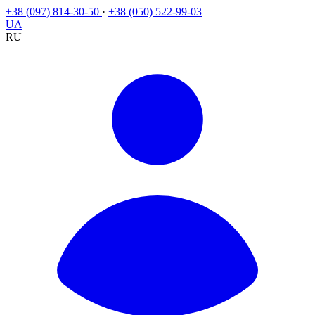
+38 (097) 814-30-50
·
+38 (050) 522-99-03
UA
RU