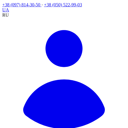
+38 (097) 814-30-50
·
+38 (050) 522-99-03
UA
RU