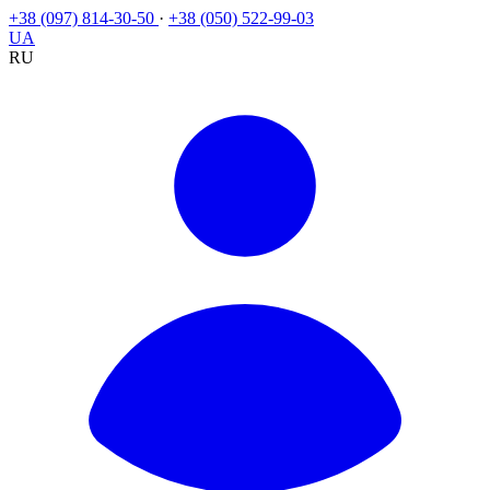
+38 (097) 814-30-50
·
+38 (050) 522-99-03
UA
RU