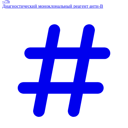
-7%
Диагностический моноклональный реагент анти-В