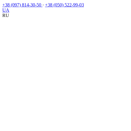
+38 (097) 814-30-50
·
+38 (050) 522-99-03
UA
RU