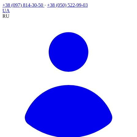
+38 (097) 814-30-50
·
+38 (050) 522-99-03
UA
RU