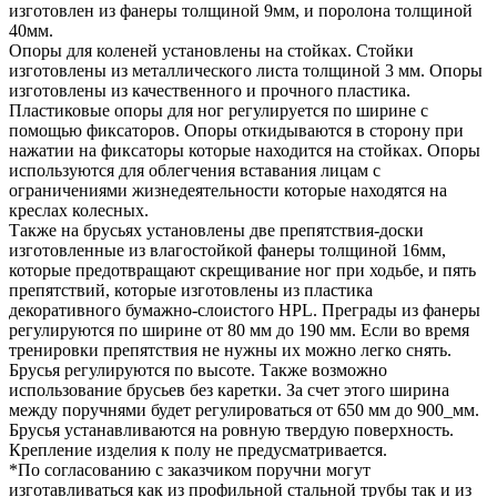
изготовлен из фанеры толщиной 9мм, и поролона толщиной
40мм.
Опоры для коленей установлены на стойках. Стойки
изготовлены из металлического листа толщиной 3 мм. Опоры
изготовлены из качественного и прочного пластика.
Пластиковые опоры для ног регулируется по ширине с
помощью фиксаторов. Опоры откидываются в сторону при
нажатии на фиксаторы которые находится на стойках. Опоры
используются для облегчения вставания лицам с
ограничениями жизнедеятельности которые находятся на
креслах колесных.
Также на брусьях установлены две препятствия-доски
изготовленные из влагостойкой фанеры толщиной 16мм,
которые предотвращают скрещивание ног при ходьбе, и пять
препятствий, которые изготовлены из пластика
декоративного бумажно-слоистого HPL. Преграды из фанеры
регулируются по ширине от 80 мм до 190 мм. Если во время
тренировки препятствия не нужны их можно легко снять.
Брусья регулируются по высоте. Также возможно
использование брусьев без каретки. За счет этого ширина
между поручнями будет регулироваться от 650 мм до 900_мм.
Брусья устанавливаются на ровную твердую поверхность.
Крепление изделия к полу не предусматривается.
*По согласованию с заказчиком поручни могут
изготавливаться как из профильной стальной трубы так и из