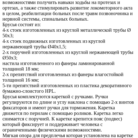
возможностями получить навыки ходьбы на протезах и
ортезах, а также стимулировать развитие локомоторного акта
в целом, реабилитации больных после травм позвоночника и
нервной системы, спинальных больных.
Брусья состоят из:
4-х стоек изготовленных из круглой металлической трубы Ø
50х3;
4-х стоек подвижных изготовленных из круглой
нержавеющей трубы Ø40х1,5;
2-х поручней изготовленных из круглой нержавеющей трубы
Ø50х3;
настила изготовленного из фанеры ламинированной
толщиной 18 мм;
2-х препятствий изготовленных из фанеры влагостойкой
толщиной 16 мм;
5-ти препятствий изготовленных из пластика декоративного
бумажно-слоистого HPL.
Брусья комплектуются кареткой с ручками. Ручки
регулируются по длине и углу наклона с помощью 2-х винтов
фиксаторов и имеют ручки для торможения. Каретка
движется по перилам с помощью роликов. Каретка легко
снимается с поручней. К каретке крепится пояс (подвес)
который фиксирует и поддерживает человека с
ограниченными физическими возможностями.
Мягкая опора для предплечья которая установлена на каретке