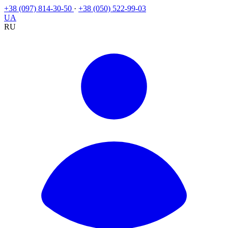
+38 (097) 814-30-50
·
+38 (050) 522-99-03
UA
RU