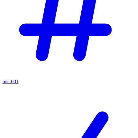
mic-001