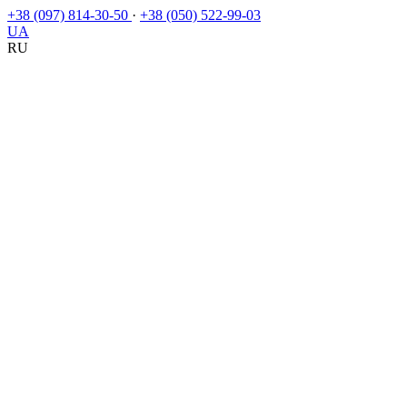
+38 (097) 814-30-50
·
+38 (050) 522-99-03
UA
RU