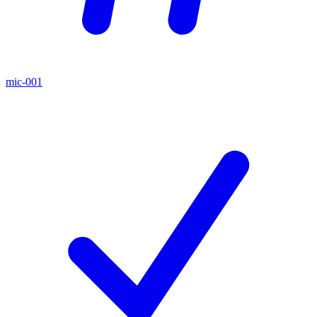
mic-001