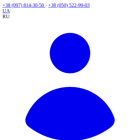
+38 (097) 814-30-50
·
+38 (050) 522-99-03
UA
RU