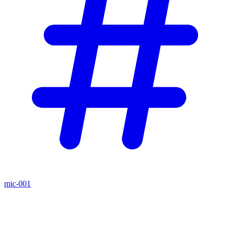
mic-001