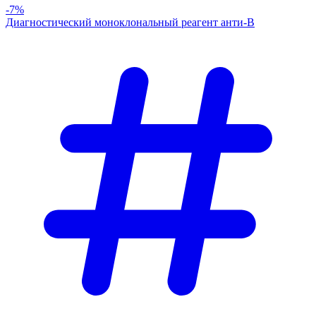
-7%
Диагностический моноклональный реагент анти-В