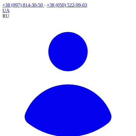
+38 (097) 814-30-50
·
+38 (050) 522-99-03
UA
RU