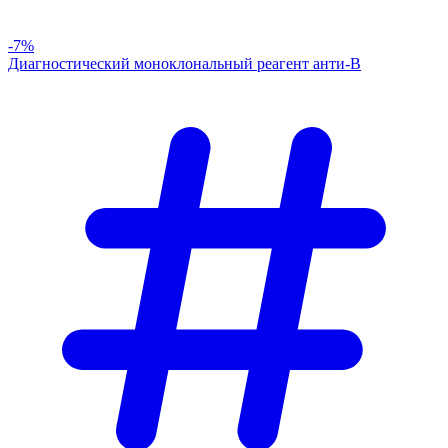
-7%
Диагностический моноклональный реагент анти-В