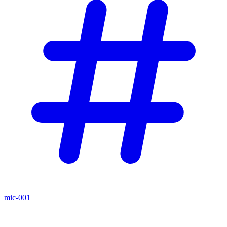
mic-001