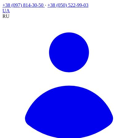
+38 (097) 814-30-50
·
+38 (050) 522-99-03
UA
RU