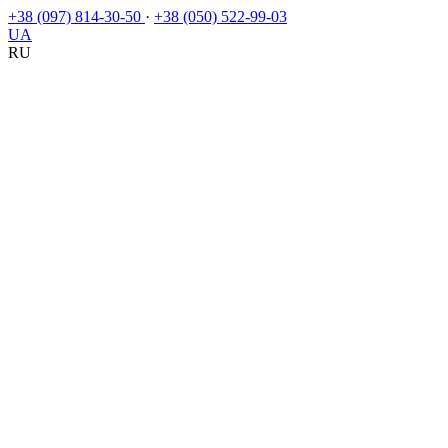
+38 (097) 814-30-50
·
+38 (050) 522-99-03
UA
RU