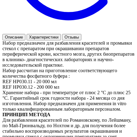
Описание
Характеристики
Отзывы
Набор предназначен для разбавления красителей и промывки
стекол с препаратом при окрашивании препаратов
периферической крови, костного мозга, других биопрепаратов
в клинико- диагностических лабораториях и научно-
исследовательской практике.
Набор рассчитан на приготовление соответствующего
количества фосфатного буфера :
REF НР030.11 - 20 000 мл
REF НР030.12 - 200 000 мл
Хранение набора - при температуре от плюс 2 °С до плюс 25
°С. Гарантийный срок годности набора - 24 месяца со дня
изготовления. Набор предназначен для применения in vitro
только квалифицированным лабораторным персоналом.
ПРИНЦИП МЕТОДА
Для разбавления красителей по Романовскому, по Лейшману,
по Май-Грюнвальду, по Нохтом и др. для получения более
стабильно воспроизводимых результатов окрашивания и
промывки стекол с окрашенными препаратами за счет