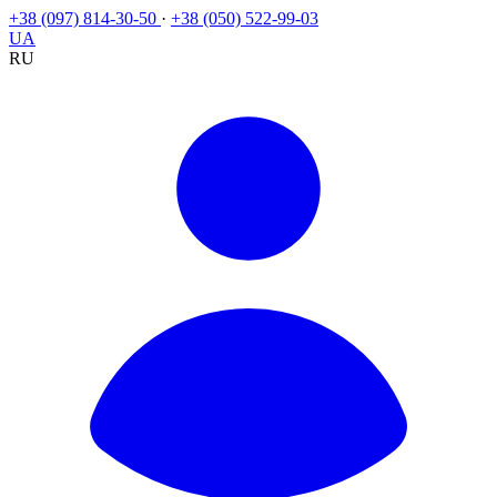
+38 (097) 814-30-50
·
+38 (050) 522-99-03
UA
RU