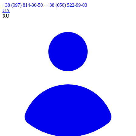
+38 (097) 814-30-50
·
+38 (050) 522-99-03
UA
RU