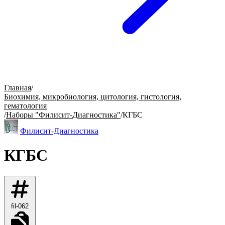
Главная
/
Биохимия, микробиология, цитология, гистология,
гематология
/
Наборы "Филисит-Диагностика"
/
КГБС
Филисит-Диагностика
КГБС
fil-062