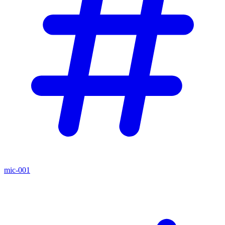
mic-001